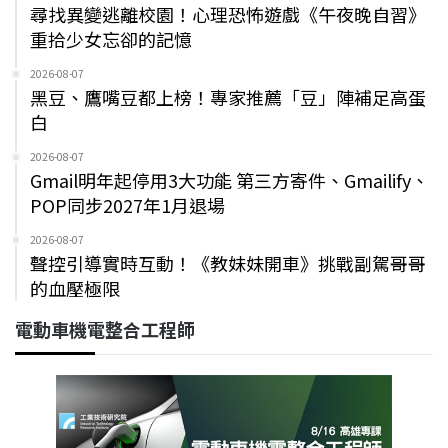
尋找異變逃離校園！心理恐怖遊戲《午夜晚自習》
重拾少女忘卻的記憶
2026-08-07
黑豆、鷹嘴豆都上榜！專家推薦「豆」陣補足高蛋
白
2026-08-07
Gmail明年起停用3大功能 第三方寄件、Gmailify、
POP同步2027年1月退場
2026-08-07
聲控引導實時互動！《教妹妹開車》挑戰副駕哥哥
的血壓極限
電動車機電整合工程師