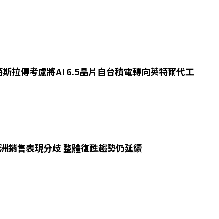
斯拉傳考慮將AI 6.5晶片自台積電轉向英特爾代工
歐洲銷售表現分歧 整體復甦趨勢仍延續