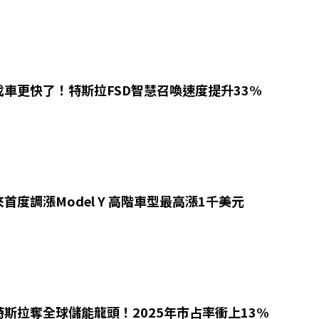
車更快了！特斯拉FSD智慧召喚速度提升33%
首度調漲Model Y 高階車型最高漲1千美元
斯拉奪全球儲能龍頭！2025年市占率衝上13%