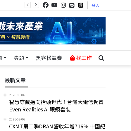
登入
園
專題
黑客松競賽
找工作
最新文章
2026-08-06
智慧穿戴邁向抬頭世代！台灣大電信獨賣
Even Realities AI 眼鏡套裝
2026-08-06
CXMT第二季DRAM營收年增716% 中國記