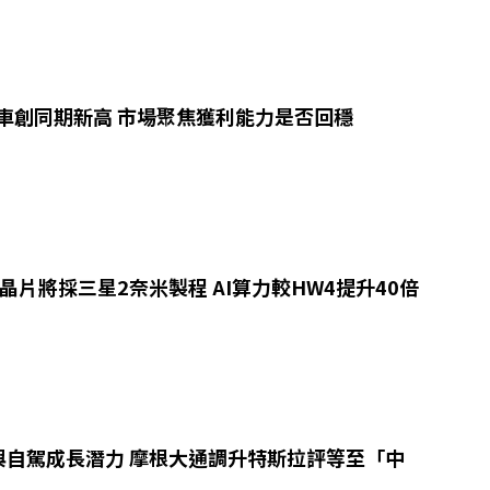
車創同期新高 市場聚焦獲利能力是否回穩
5晶片將採三星2奈米製程 AI算力較HW4提升40倍
與自駕成長潛力 摩根大通調升特斯拉評等至「中