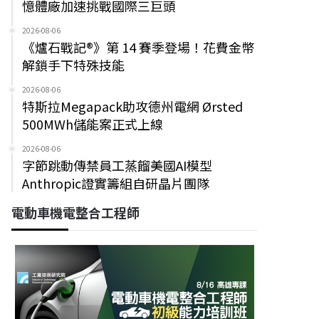
憶體廠加速挑戰國際三巨頭
2026-08-06
《爐石戰記®》第 14 賽季登場！花費金幣
解鎖手下特殊技能
2026-08-06
特斯拉Megapack助攻德州電網 Ørsted
500MWh儲能案正式上線
2026-08-06
字節跳動傳禁員工蒸餾美國AI模型
Anthropic證實籌組自研晶片團隊
電動車機電整合工程師