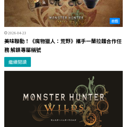
遊戲
2026-04-23
美味聯動！《魔物獵人：荒野》攜手一蘭拉麵合作任
務 解鎖專屬稱號
繼續閱讀