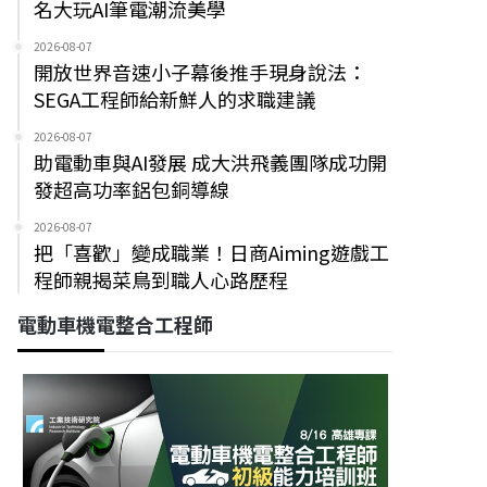
名大玩AI筆電潮流美學
2026-08-07
開放世界音速小子幕後推手現身說法：
SEGA工程師給新鮮人的求職建議
2026-08-07
助電動車與AI發展 成大洪飛義團隊成功開
發超高功率鋁包銅導線
2026-08-07
把「喜歡」變成職業！日商Aiming遊戲工
程師親揭菜鳥到職人心路歷程
電動車機電整合工程師