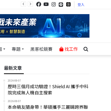
登入
園
專題
黑客松競賽
找工作
最新文章
2026-08-07
歷時三個月成功驗證！Shield AI 攜手中科
院完成無人機自主搜索
2026-08-07
本命萌友隨身帶！華碩攜手三麗鷗跨界聯