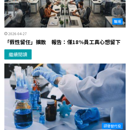
職場
2026-04-27
「假性留任」擴散 報告：僅18%員工真心想留下
繼續閱讀
研發替代役