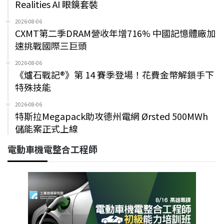
Realities AI 眼鏡套裝
2026-08-06
CXMT第二季DRAM營收年增716% 中國記憶體廠加
速挑戰國際三巨頭
2026-08-06
《爐石戰記®》第 14 賽季登場！花費金幣解鎖手下
特殊技能
2026-08-06
特斯拉Megapack助攻德州電網 Ørsted 500MWh
儲能案正式上線
電動車機電整合工程師