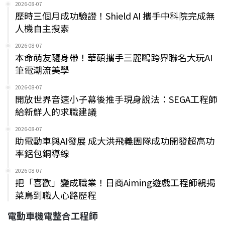
2026-08-07
歷時三個月成功驗證！Shield AI 攜手中科院完成無
人機自主搜索
2026-08-07
本命萌友隨身帶！華碩攜手三麗鷗跨界聯名大玩AI
筆電潮流美學
2026-08-07
開放世界音速小子幕後推手現身說法：SEGA工程師
給新鮮人的求職建議
2026-08-07
助電動車與AI發展 成大洪飛義團隊成功開發超高功
率鋁包銅導線
2026-08-07
把「喜歡」變成職業！日商Aiming遊戲工程師親揭
菜鳥到職人心路歷程
電動車機電整合工程師