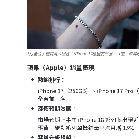
5月全台手機買氣大回溫！iPhone 17穩居前三強。（圖／傑
蘋果（Apple）銷量表現
熱銷排行
：
iPhone 17（256GB）、iPhone 17 Pr
全台前三名
漲價預期效應
：
市場預期下半年 iPhone 18 系列將出現
現貨，驅動系列單機銷量平均月增 15%
容量升級趨勢
：