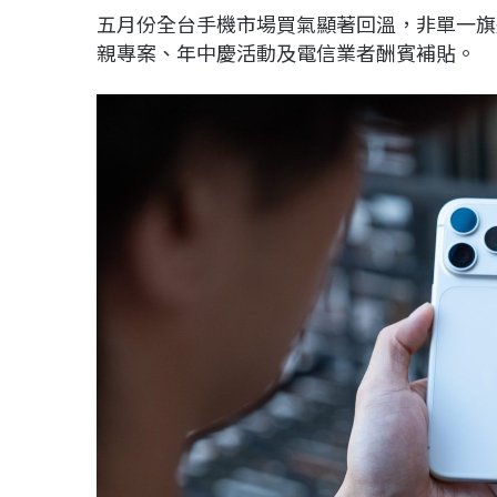
五月份全台手機市場買氣顯著回溫，非單一旗
親專案、年中慶活動及電信業者酬賓補貼。