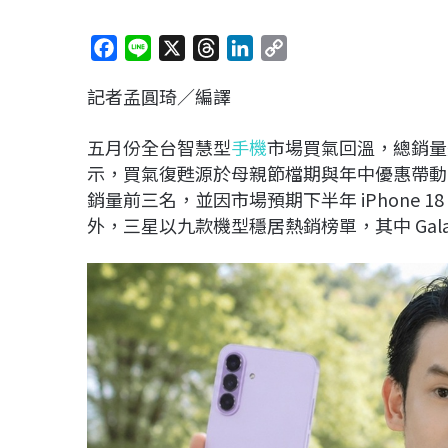
F
L
X
T
L
C
a
i
h
i
o
記者孟圓琦／編譯
c
n
r
n
p
e
e
e
k
y
五月份全台智慧型
手機
市場買氣回溫，總銷量達 
b
a
e
L
示，買氣復甦源於母親節檔期與年中優惠帶動，呈
o
d
d
i
銷量前三名，並因市場預期下半年 iPhone
o
s
I
n
外，三星以九款機型穩居熱銷榜單，其中 Gala
k
n
k