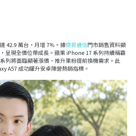
42.9 萬台，月增 7%。據
傑昇通信
門市銷售資料顯
現全價位帶成長。蘋果 iPhone 17 系列持續稱霸
 18 系列將面臨顯著漲價，推升果粉提前換機需求。此
xy A57 成功躍升安卓陣營熱銷指標。