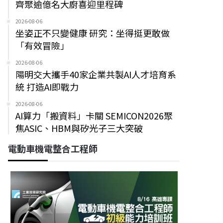
齊聚逾億名大廚喜迎里程碑
2026-08-06
坐姿正不只變健康 研究：坐得挺更敢做
「有效冒險」
2026-08-06
陽明交大攜手40家企業共製AI人才培育系
統 打造AI即戰力
2026-08-06
AI算力「搬資料」卡關 SEMICON2026聚
焦ASIC、HBM與矽光子三大突破
電動車機電整合工程師