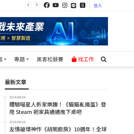
登入
園
專題
黑客松競賽
找工作
最新文章
2026-08-06
體驗喵星人拆家樂趣！《貓貓亂搗蛋》登
陸 Steam 把家具通通推下桌吧
2026-08-06
友情破壞神作《胡鬧廚房》10週年！全球