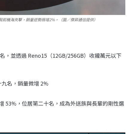
0a無懼暑假前機海夾擊，銷量逆勢微增2%。（圖／傑昇通信提供）
名，並透過 Reno15（12GB/256GB）收攏萬元以下
至第十九名，銷量微增 2%
大增 53%，位居第二十名，成為外送族與長輩的剛性選