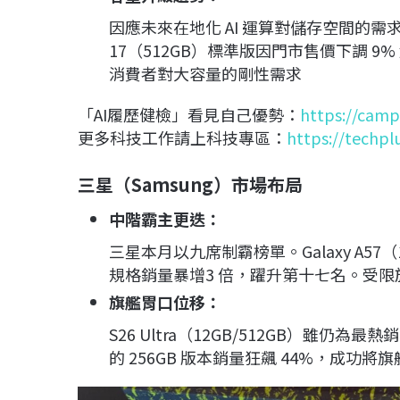
因應未來在地化 AI 運算對儲存空間的需求，
17（512GB）標準版因門市售價下調 9
消費者對大容量的剛性需求
「AI履歷健檢」看見自己優勢：
https://camp
更多科技工作請上科技專區：
https://techpl
三星（Samsung）市場布局
中階霸主更迭
：
三星本月以九席制霸榜單。Galaxy A57（1
規格銷量暴增3 倍，躍升第十七名。受限於前
旗艦胃口位移
：
S26 Ultra（12GB/512GB）雖
的 256GB 版本銷量狂飆 44%，成功