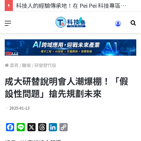
科技人找工作，就到TECH+ 科技專區!
首頁
/
職場
/
研發替代役
成大研替說明會人潮爆棚！「假
設性問題」搶先規劃未來
2025-01-13
F
L
X
T
L
C
a
i
h
i
o