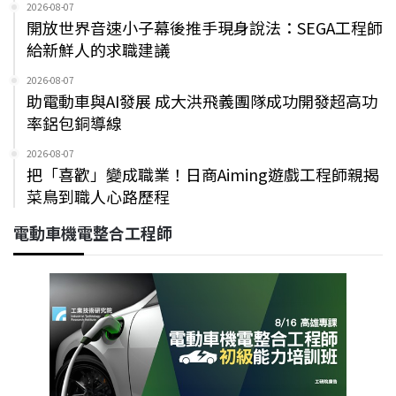
2026-08-07
開放世界音速小子幕後推手現身說法：SEGA工程師
給新鮮人的求職建議
2026-08-07
助電動車與AI發展 成大洪飛義團隊成功開發超高功
率鋁包銅導線
2026-08-07
把「喜歡」變成職業！日商Aiming遊戲工程師親揭
菜鳥到職人心路歷程
電動車機電整合工程師