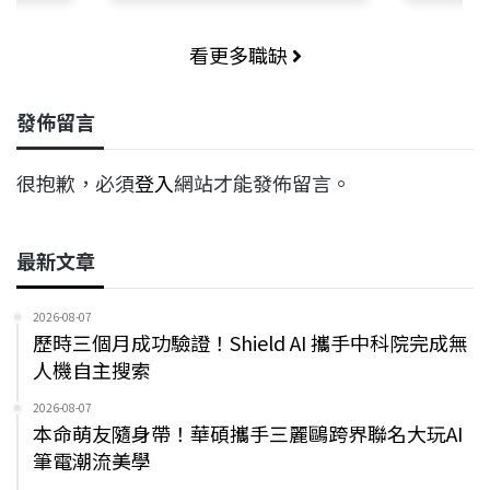
看更多職缺
發佈留言
很抱歉，必須
登入
網站才能發佈留言。
最新文章
2026-08-07
歷時三個月成功驗證！Shield AI 攜手中科院完成無
人機自主搜索
2026-08-07
本命萌友隨身帶！華碩攜手三麗鷗跨界聯名大玩AI
筆電潮流美學