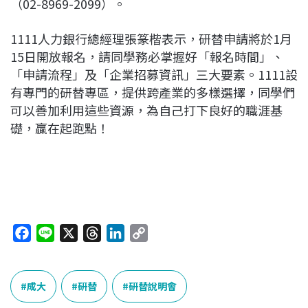
（02-8969-2099）。
1111人力銀行總經理張篆楷表示，研替申請將於1月
15日開放報名，請同學務必掌握好「報名時間」、
「申請流程」及「企業招募資訊」三大要素。1111設
有專門的研替專區，提供跨產業的多樣選擇，同學們
可以善加利用這些資源，為自己打下良好的職涯基
礎，贏在起跑點！
F
L
X
T
L
C
a
i
h
i
o
c
n
r
n
p
e
e
e
k
y
成大
研替
研替說明會
b
a
e
L