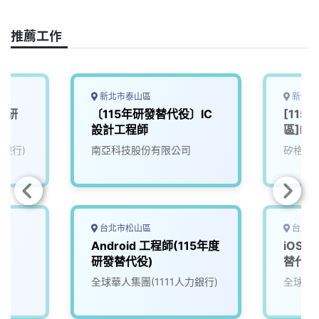
o
d
d
i
o
s
I
n
推薦工作
k
n
k
新北市泰山區
新竹縣
年度研
〔115年研發替代役〕IC
[11
設計工程師
區]R
力銀行)
南亞科技股份有限公司
矽格股
台北市松山區
台北市
〕
Android 工程師(115年度
iOS 
研發替代役)
替代役
全球華人集團(1111人力銀行)
全球華人