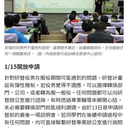
到場的同學們不僅熱烈發問，還積極作筆記、拍攝簡報資料，生怕錯過任
何一項關鍵資訊。（圖／內政部替代役訓練及管理中心提供）
1/15
開放申請
針對研替役男在服役期間可能遇到的問題，研替計畫
設有彈性機制。若役男覺得不適應，可以選擇轉換部
門、公司，或者轉為服一般役。任何問題都可以向研
替辦公室進行諮詢，有時透過專業輔導來解開心結，
未必需要轉換部門就能順利調適。由於13日是申請研
替前的最後一場說明會，若同學們在後續申請過程中
有任何問題，均可直接聯繫研替專案辦公室進行詢問