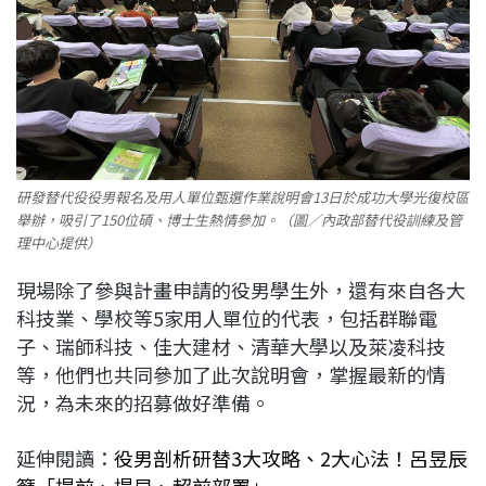
研發替代役役男報名及用人單位甄選作業說明會13日於成功大學光復校區
舉辦，吸引了150位碩、博士生熱情參加。（圖／內政部替代役訓練及管
理中心提供）
現場除了參與計畫申請的役男學生外，還有來自各大
科技業、學校等5家用人單位的代表，包括群聯電
子、瑞師科技、佳大建材、清華大學以及萊凌科技
等，他們也共同參加了此次說明會，掌握最新的情
況，為未來的招募做好準備。
延伸閱讀：
役男剖析研替3大攻略、2大心法！呂昱辰