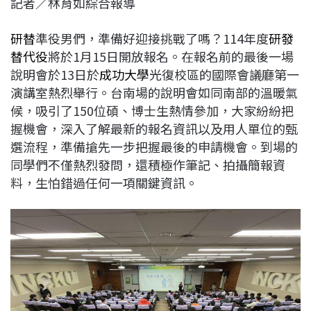
記者／林育如綜合報導
c
n
r
n
p
e
e
e
k
y
研替
準役男們，準備好迎接挑戰了嗎？114年度
研發
b
a
e
L
替代役
將於1月15日開放報名。在報名前的最後一場
o
d
d
i
說明會於13日於
成功大學
光復校區的國際會議廳第一
o
s
I
n
演講室熱烈舉行。台南場的說明會如同南部的溫暖氣
k
n
k
候，吸引了150位碩、博士生熱情參加，大家紛紛把
握機會，深入了解最新的報名資訊以及用人單位的甄
選流程，準備搶先一步把握最後的申請機會。到場的
同學們不僅熱烈發問，還積極作筆記、拍攝簡報資
料，生怕錯過任何一項關鍵資訊。