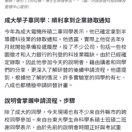
舉辦，吸引了150位碩、博士生熱情參加，。（圖／內政部替代役訓練及
管理中心提供）
成大學子辜同學：順利拿到企業錄取通知
今年為成大電機所碩二辜同學表示，他已確定拿到半
導體科技業的錄取通知。他透露，實際上他從去年9
月就開始準備投遞履歷，投了不少公司，包括一些校
園徵才和人力銀行的刊登的科技業職缺。由於已經確
定錄取，因此他參加今天的說明會，藉由講者和同學
們的分享，更深入了解研替的後續申請流程。他還提
到，根據他了解的情況，許多實驗室的同學約有七、
八成也都積極申請研替計畫。
說明會掌握申請流程、步驟
除了成大的同學，今天現場也有不少來自外縣市的跨
校同學參加。來自台東大學生命科學系碩士班碩二班
謝同學表示，由於先前的說明會時間正好與考試重