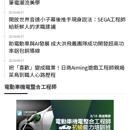
筆電潮流美學
2026-08-07
開放世界音速小子幕後推手現身說法：SEGA工程師
給新鮮人的求職建議
2026-08-07
助電動車與AI發展 成大洪飛義團隊成功開發超高功
率鋁包銅導線
2026-08-07
把「喜歡」變成職業！日商Aiming遊戲工程師親揭
菜鳥到職人心路歷程
電動車機電整合工程師