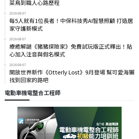
菜鳥到職人心路歷程
2026-08-07
每5人就有1位長者！中保科技秀AI智慧照顧 打造居
家守護新模式
2026-08-07
療癒解謎《豬豬探險家》免費試玩版正式釋出！貼
心加入注音與假名模式
2026-08-07
開放世界新作《Otterly Lost》9月登場 幫可愛海獺
找到回家的路吧
電動車機電整合工程師