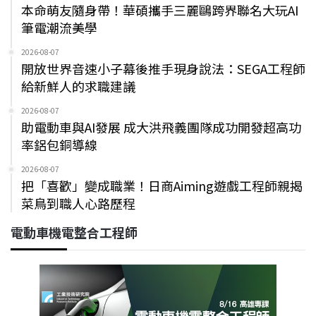
本命萌友隨身帶！華碩攜手三麗鷗跨界聯名大玩AI
筆電潮流美學
2026-08-07
開放世界音速小子幕後推手現身說法：SEGA工程師
給新鮮人的求職建議
2026-08-07
助電動車與AI發展 成大洪飛義團隊成功開發超高功
率鋁包銅導線
2026-08-07
把「喜歡」變成職業！日商Aiming遊戲工程師親揭
菜鳥到職人心路歷程
電動車機電整合工程師