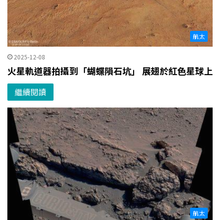
航太
2025-12-08
火星軌道器拍攝到「蝴蝶隕石坑」 展翅於紅色星球上
繼續閱讀
航太