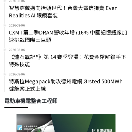
2026-08-06
智慧穿戴邁向抬頭世代！台灣大電信獨賣 Even
Realities AI 眼鏡套裝
2026-08-06
CXMT第二季DRAM營收年增716% 中國記憶體廠加
速挑戰國際三巨頭
2026-08-06
《爐石戰記®》第 14 賽季登場！花費金幣解鎖手下
特殊技能
2026-08-06
特斯拉Megapack助攻德州電網 Ørsted 500MWh
儲能案正式上線
電動車機電整合工程師