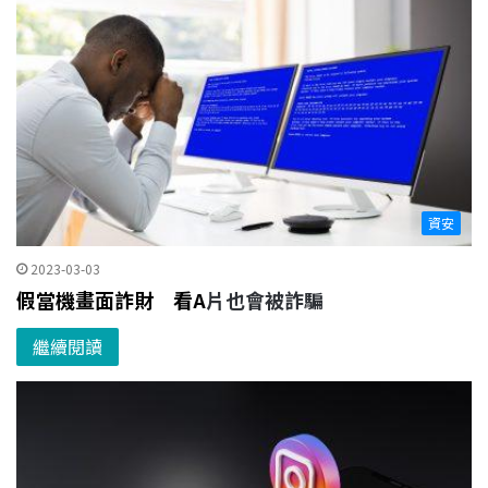
資安
2023-03-03
假當機畫面詐財 看A
片也會被詐騙
繼續閱讀