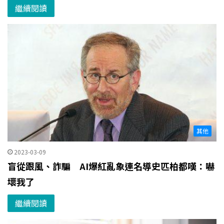
繼續閱讀
其他
2023-03-09
盲從跟風、詐騙 AI爆紅亂象連名導史匹柏都嘆：嚇
壞我了
繼續閱讀