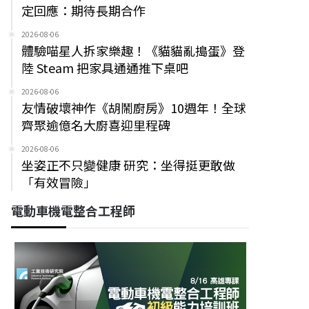
定回應：期待長期合作
2026-08-06
體驗喵星人拆家樂趣！《貓貓亂搗蛋》登
陸 Steam 把家具通通推下桌吧
2026-08-06
友情破壞神作《胡鬧廚房》10週年！全球
齊聚逾億名大廚喜迎里程碑
2026-08-06
坐姿正不只變健康 研究：坐得挺更敢做
「有效冒險」
電動車機電整合工程師