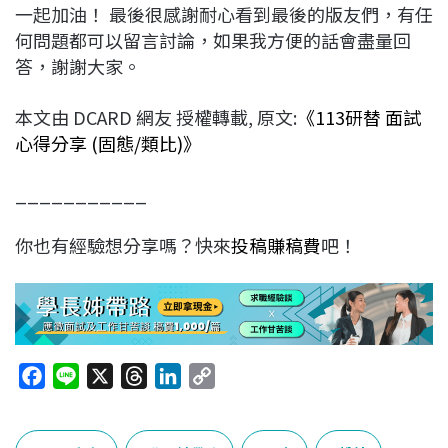
一起加油！ 最後很感謝耐心看到最後的版友們，有任
何問題都可以留言討論，如果我方便的話會盡量回
答，謝謝大家。
本文由 DCARD 網友 授權轉載, 原文:
《113研替 面試
心得分享 (固態/類比)》
___________
你也有經驗想分享嗎？快來
投稿賺稿費
吧！
F
L
X
T
L
C
a
i
h
i
o
c
n
r
n
p