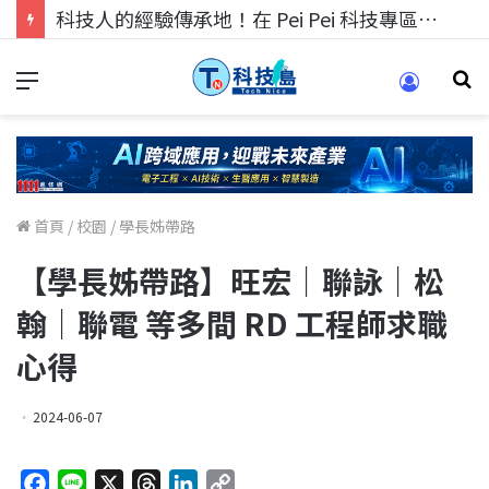
科技人的經驗傳承地！在 Pei Pei 科技專區，與學弟妹交流最硬核的技術
首頁
/
校園
/
學長姊帶路
【學長姊帶路】旺宏｜聯詠｜松
翰｜聯電 等多間 RD 工程師求職
心得
2024-06-07
F
L
X
T
L
C