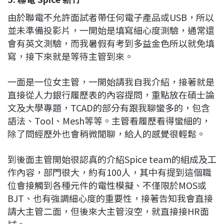
由於聯電不允許面試者帶任何電子產品或USB，所以
並未準備投影片，一開始是填寫細心度測驗，通常還
會有英文測驗，而我暑假有考到多益金色所以就免填
寫，接下來就是等待主管到來。
一面是一位女主管，一開始請我自我介紹，接著就是
直接從人力銀行履歷表的內容提問，重點放在碩士論
文及大學專題，TCAD的部分有跟我聊蠻多的，包含
語法、Tool、Mesh等等。主管看履歷看得蠻細的，
除了問經歷外也會稍微閒聊，給人的感覺很輕鬆。
到後面主管開始很認真的介紹Spice team的組成及工
作內容，部門很大，約有100人，其中有提到這個職
位會接觸到各種元件的電性模擬、不僅限於MOS或
BJT、也有強調細心度的重要性，接著告知我會直接
請大主管二面，但後來大主管沒空，就直接接HR面
試。