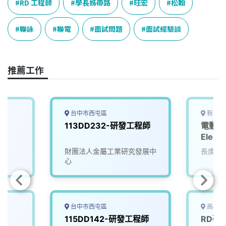
e
e
e
k
y
RD 工程師
學長姊帶路
旺宏
松翰
b
a
e
L
o
d
d
i
聯詠
聯電
面試問題
面試經驗談
o
s
I
n
k
n
k
推薦工作
台中市西屯區
新北市
113DD232-研發工程師
電動馬
Electr
RD en
財團法人金屬工業研究發展中
長庚國
心
台中市西屯區
高雄市
專
115DD142-研發工程師
RD研發