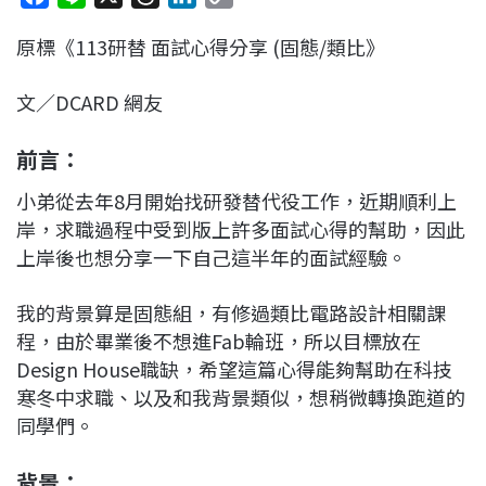
a
i
h
i
o
原標《113研替 面試心得分享 (固態/類比》
c
n
r
n
p
e
e
e
k
y
文／DCARD 網友
b
a
e
L
o
d
d
i
前言：
o
s
I
n
k
n
k
小弟從去年8月開始找研發替代役工作，近期順利上
岸，求職過程中受到版上許多面試心得的幫助，因此
上岸後也想分享一下自己這半年的面試經驗。
我的背景算是固態組，有修過類比電路設計相關課
程，由於畢業後不想進Fab輪班，所以目標放在
Design House職缺，希望這篇心得能夠幫助在科技
寒冬中求職、以及和我背景類似，想稍微轉換跑道的
同學們。
背景：