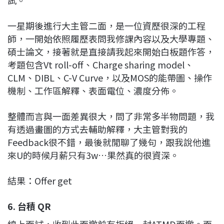
一星期後進行大主管二面，是一位資歷很深的工程
師，一開始依照履歷表問我修課內容以及大學專題、
碩士論文，接著就是直接請我起來開始白板題作答，
考題包含Vt roll-off、Charge sharing model、
CLM、DIBL、C-V Curve，以及MOS的能帶圖、操作
機制、工作區解釋、表面電位、濃度分佈。
整體而言與一面差異很大，問了非常多半物問題，我
有透過畫圖的方式去輔助解釋，大主管對我的
Feedback很不錯，最後就閒聊了幾句，跟我說他進
來U的時候月薪只有3w…果然真的很資深。
結果：Offer get
6. 台積 QR
線上面試，收到此面邀前有拒絕一封ATMD面邀。面