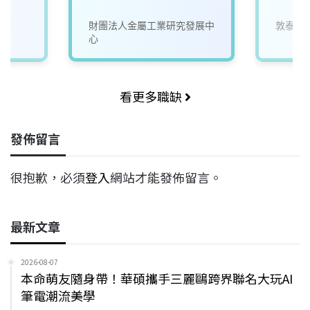
財團法人金屬工業研究發展中
敦泰企
心
看更多職缺
發佈留言
很抱歉，必須
登入
網站才能發佈留言。
最新文章
2026-08-07
本命萌友隨身帶！華碩攜手三麗鷗跨界聯名大玩AI
筆電潮流美學