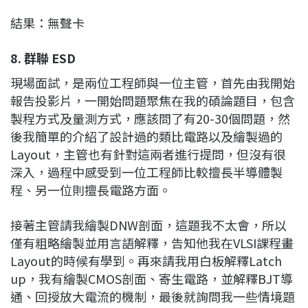
結果：無聲卡
8. 群聯 ESD
現場面試，是兩位工程師與一位主管，首先由我開始
報告投影片，一開始問題聚焦在我的碩論題目，包含
製程方式及量測方式，應該問了有20-30個問題，然
後我簡單的介紹了設計過的類比電路以及繪製過的
Layout，主管也有針對這兩者進行提問，但沒有很
深入，過程中感受到一位工程師比較擅長半導體製
程、另一位則擅長電路方面。
接著主管請我繪製DNW剖面，這題我不太會，所以
僅有粗略繪製並用言語解釋，告知他我在VLSI課程畫
Layout的時候有學到。再來請我用白板解釋Latch
up，我有繪製CMOS剖面、寄生電路，並解釋BJT導
通、回授放大電流的機制，最後就詢問我一些情境題