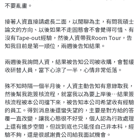
不要亂畫。
接著人資直接請處長二面，以閒聊為主，有問我碩士
論文的方向、以後如果不走固態會不會覺得可惜、有
沒有Tape-out經驗，然後人資帶我Room Tour，告
知我目前是第一順位，兩週後告知結果。
兩週後我詢問人資，結果被告知公司被收購，會暫緩
收研替人員，當下心涼了一半，心情非常低落。
殊不知時隔一個半月後，人資主動告知有意錄取我，
然後幫我跑簽核流程，就當我以為要上岸後…結果簽
核流程被本公司擋下來，被告知本公司希望收有經驗
的員工。得到消息後還蠻失望的，主要是對方給的答
覆一直改變，讓我心態很不好受，個人認為行政處理
上還有進步空間，但說到底也只能怪自己非本科，經
驗不夠，還是很感謝貴公司給我面試機會。