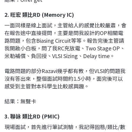
2. 旺宏 類比RD (Memory IC)
一面同樣是線上面試，主管給人的感覺比較嚴肅，會
在報告途中直接提問，主要是問我設計的OP相關電
路問題，包含Biasing Circuit等等。報告完後主管請
我開啟小白板，問了我RC充放電、Two Stage OP、
米勒補償、負回授、VLSI Sizing、Delay time。
電路問題的部分Razavi幾乎都有教，但VLSI的問題我
沒有答出來，整個面試時間約1.5小時，面完後可以
感受到主管對本科學生比較感興趣。
結果：無聲卡
3. 聯詠 類比RD (PMIC)
現場面試，首先進行筆試測驗，我記得固態/類比/數