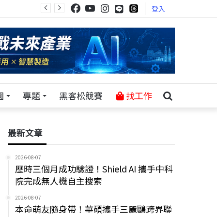
登入
園
專題
黑客松競賽
找工作
最新文章
2026-08-07
歷時三個月成功驗證！Shield AI 攜手中科
院完成無人機自主搜索
2026-08-07
本命萌友隨身帶！華碩攜手三麗鷗跨界聯