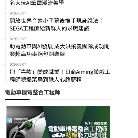
名大玩AI筆電潮流美學
2026-08-07
開放世界音速小子幕後推手現身說法：
SEGA工程師給新鮮人的求職建議
2026-08-07
助電動車與AI發展 成大洪飛義團隊成功開
發超高功率鋁包銅導線
2026-08-07
把「喜歡」變成職業！日商Aiming遊戲工
程師親揭菜鳥到職人心路歷程
電動車機電整合工程師