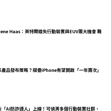
Rene Haas：英特爾錯失行動裝置與EUV兩大機會 難
產品發布策略？摺疊iPhone有望開啟「一年兩次」
新「AI防詐達人」上線！可偵測多個行動裝置社群、