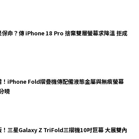
命？傳 iPhone 18 Pro 捨棄雙層螢幕求降溫 拒成
！iPhone Fold摺疊機傳配備液態金屬與無痕螢幕
見分曉
三星Galaxy Z TriFold三摺機10吋巨幕 大展雙內