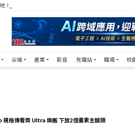
！在 Pei Pei 科技專區，與學弟妹交流最硬核的技術
尖端
產業
影音
充電站
職場
校
Pro 規格傳看齊 Ultra 旗艦 下放2億畫素主鏡頭