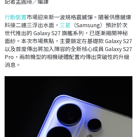
記者孟圓琦／編譯
c
n
r
n
p
e
e
e
k
y
行動裝置
市場迎來新一波規格震撼彈。隨著供應鏈爆
b
a
e
L
料接二連三浮出水面，
三星
（Samsung）預計於次
o
d
d
i
世代推出的 Galaxy S27 旗艦系列，已逐漸揭開神秘
o
s
I
n
面紗。本次市場焦點，主要鎖定在基礎款 Galaxy S27
k
n
k
以及首度傳出將加入陣容的全新核心成員 Galaxy S27
Pro，兩款機型的相機硬體配置均傳出突破性的升級
消息。