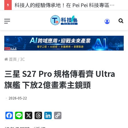
科技人找工作，就到TECH+ 科技專區!
首頁
/
3C
三星 S27 Pro 規格傳看齊 Ultra
旗艦 下放2億畫素主鏡頭
2026-05-22
F
L
X
T
L
C
a
i
h
i
o