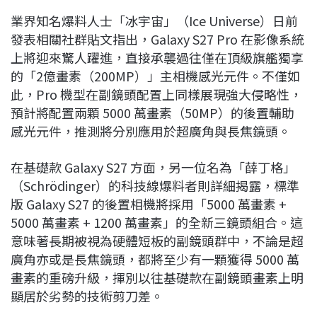
業界知名爆料人士「冰宇宙」（Ice Universe）日前
發表相關社群貼文指出，Galaxy S27 Pro 在影像系統
上將迎來驚人躍進，直接承襲過往僅在頂級旗艦獨享
的「2億畫素（200MP）」主相機感光元件。不僅如
此，Pro 機型在副鏡頭配置上同樣展現強大侵略性，
預計將配置兩顆 5000 萬畫素（50MP）的後置輔助
感光元件，推測將分別應用於超廣角與長焦鏡頭。
在基礎款 Galaxy S27 方面，另一位名為「薛丁格」
（Schrödinger）的科技線爆料者則詳細揭露，標準
版 Galaxy S27 的後置相機將採用「5000 萬畫素 +
5000 萬畫素 + 1200 萬畫素」的全新三鏡頭組合。這
意味著長期被視為硬體短板的副鏡頭群中，不論是超
廣角亦或是長焦鏡頭，都將至少有一顆獲得 5000 萬
畫素的重磅升級，揮別以往基礎款在副鏡頭畫素上明
顯居於劣勢的技術剪刀差。