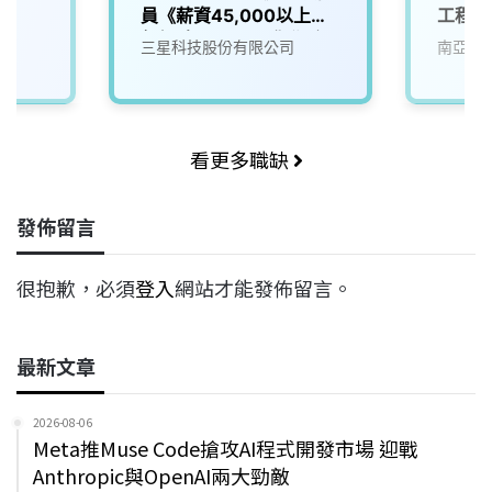
員《薪資45,000以上，
工程師
無經驗可/環工、化學系
三星科技股份有限公司
南亞科
佳，公司會提供培訓》
看更多職缺
發佈留言
很抱歉，必須
登入
網站才能發佈留言。
最新文章
2026-08-06
Meta推Muse Code搶攻AI程式開發市場 迎戰
Anthropic與OpenAI兩大勁敵