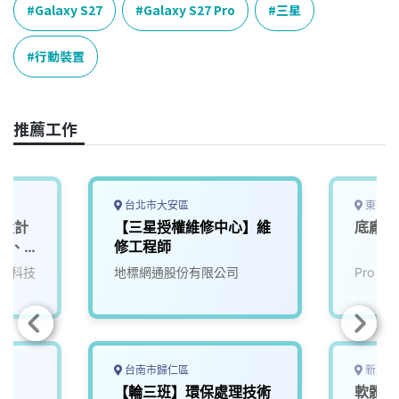
e
e
e
k
y
Galaxy S27
Galaxy S27 Pro
三星
b
a
e
L
o
d
d
i
行動裝置
o
s
I
n
k
n
k
推薦工作
台北市大安區
東南亞
具設計
【三星授權維修中心】維
底廠化
ks、
修工程師
電科技
地標網通股份有限公司
Pro Wel
台南市歸仁區
新北市
【輪三班】環保處理技術
軟體開