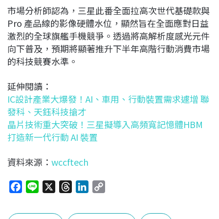
市場分析師認為，三星此番全面拉高次世代基礎款與
Pro 產品線的影像硬體水位，顯然旨在全面應對日益
激烈的全球旗艦手機競爭。透過將高解析度感光元件
向下普及，預期將顯著推升下半年高階行動消費市場
的科技競賽水準。
延伸閱讀：
IC設計產業大爆發！AI、車用、行動裝置需求遽增 聯
發科、天鈺科技搶才
晶片技術重大突破！三星擬導入高頻寬記憶體HBM
打造新一代行動 AI 裝置
資料來源：
wccftech
F
L
X
T
L
C
a
i
h
i
o
c
n
r
n
p