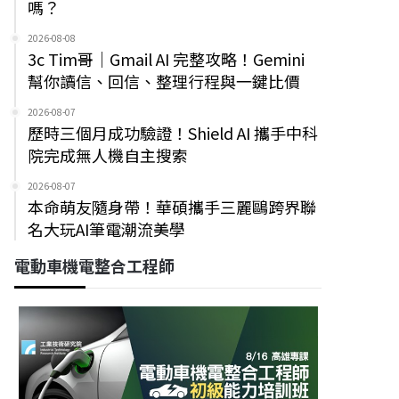
嗎？
2026-08-08
3c Tim哥｜Gmail AI 完整攻略！Gemini
幫你讀信、回信、整理行程與一鍵比價
2026-08-07
歷時三個月成功驗證！Shield AI 攜手中科
院完成無人機自主搜索
2026-08-07
本命萌友隨身帶！華碩攜手三麗鷗跨界聯
名大玩AI筆電潮流美學
電動車機電整合工程師