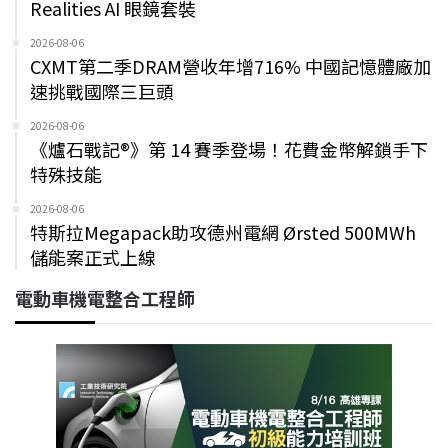
Realities AI 眼鏡套裝
2026-08-06
CXMT第二季DRAM營收年增716% 中國記憶體廠加
速挑戰國際三巨頭
2026-08-06
《爐石戰記®》第 14 賽季登場！花費金幣解鎖手下
特殊技能
2026-08-06
特斯拉Megapack助攻德州電網 Ørsted 500MWh
儲能案正式上線
電動車機電整合工程師