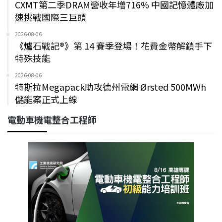
CXMT第二季DRAM營收年增716% 中國記憶體廠加
速挑戰國際三巨頭
2026-08-06
《爐石戰記®》第 14 賽季登場！花費金幣解鎖手下
特殊技能
2026-08-06
特斯拉Megapack助攻德州電網 Ørsted 500MWh
儲能案正式上線
電動車機電整合工程師