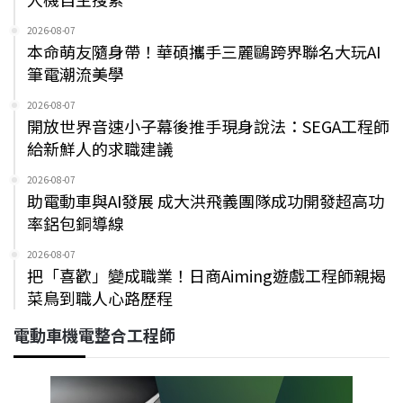
2026-08-07
本命萌友隨身帶！華碩攜手三麗鷗跨界聯名大玩AI
筆電潮流美學
2026-08-07
開放世界音速小子幕後推手現身說法：SEGA工程師
給新鮮人的求職建議
2026-08-07
助電動車與AI發展 成大洪飛義團隊成功開發超高功
率鋁包銅導線
2026-08-07
把「喜歡」變成職業！日商Aiming遊戲工程師親揭
菜鳥到職人心路歷程
電動車機電整合工程師