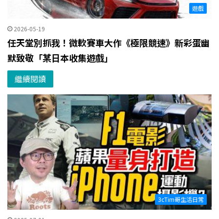
遊戲
2026-05-19
任天堂別抓我！微軟賽車大作《極限競速》新彩蛋幽
默致敬「某日本收集遊戲」
繼續閱讀
3cTim哥生活日常