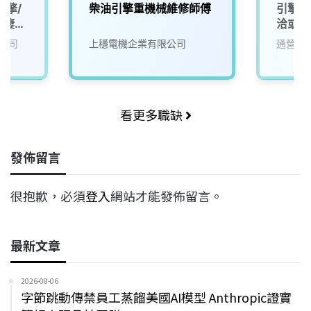
引擎/
柴油引擎重機械維修師傅
引擎學
梧棲
洽或電洽
公司
上穩電機企業有限公司
通營汽
看更多職缺
發佈留言
很抱歉，必須
登入
網站才能發佈留言。
最新文章
2026-08-06
字節跳動傳禁員工蒸餾美國AI模型 Anthropic證實