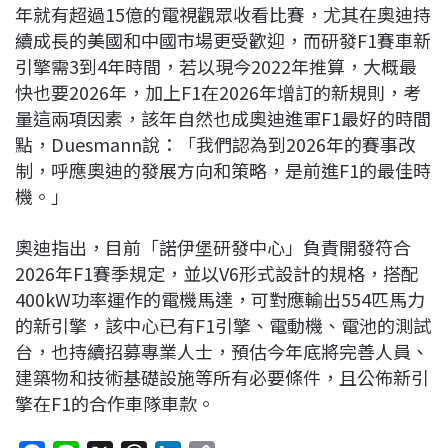
年就有超過15億的電視觀眾收看比賽，尤其在奧迪持
續成長的美國和中國市場更受歡迎，而研發F1賽車新
引擎需3到4年時間，若以現今2022年推算，大概最
快也要2026年，加上F1在2026年增訂的新規則，考
量這兩項因素，該年自然也成奧迪進軍F1最好的時間
點，Duesmann說：「我們認為到2026年的賽事改
制，呼應奧迪的發展方向和策略，是前進F1的最佳時
機。」
奧迪指出，目前「諾伊堡研發中心」負責開發符合
2026年F1賽季規定，並以V6形式設計的規格，搭配
400kW功率運作的電機馬達，可對應輸出554匹馬力
的新引擎，該中心已有F1引擎、電動機、電池的測試
台，也持續招募專業人士，預估今年底將完善人員、
建築物和技術基礎設施等所有必要條件，且公佈新引
擎在F1的合作車隊車款。