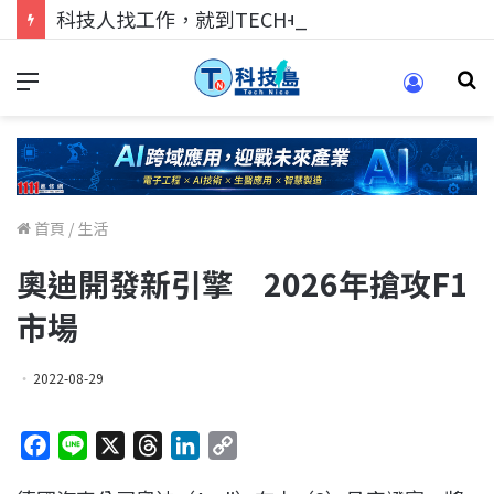
科技人找工作，就到TECH+ 科技專區!
首頁
/
生活
奧迪開發新引擎 2026年搶攻F1
市場
2022-08-29
F
L
X
T
L
C
a
i
h
i
o