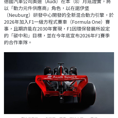
德國汽車公司奧迪（Audi）在本（8）月底證實，將
c
n
r
n
p
以「動力元件供應商」角色，以在諾伊堡
e
e
e
k
y
（Neuburg）研發中心開發的全新混合動力引擎，於
b
a
e
L
2026年加入F1一級方程式賽車（Formula One）賽
o
d
d
i
事，且期許能在2030年實現，F1因環保發展所設定
o
s
I
n
的「碳中和」目標，並在今年底宣布2026年F1賽季
k
n
k
的合作車隊。