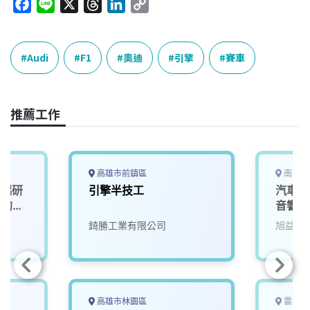
F
L
X
T
L
C
a
i
h
i
o
c
n
r
n
p
e
e
e
k
y
Audi
F1
奧迪
引擎
賽車
b
a
e
L
o
d
d
i
o
s
I
n
推薦工作
k
n
k
高雄市前鎮區
南投縣
一起研
引擎半技工
汽車維
」的未
音響/
錡勝工業有限公司
旭益汽
高雄市林園區
雲林縣