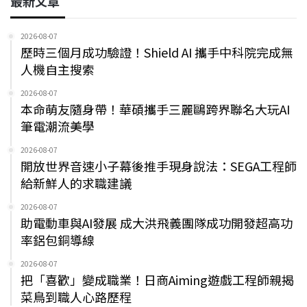
最新文章
2026-08-07
歷時三個月成功驗證！Shield AI 攜手中科院完成無
人機自主搜索
2026-08-07
本命萌友隨身帶！華碩攜手三麗鷗跨界聯名大玩AI
筆電潮流美學
2026-08-07
開放世界音速小子幕後推手現身說法：SEGA工程師
給新鮮人的求職建議
2026-08-07
助電動車與AI發展 成大洪飛義團隊成功開發超高功
率鋁包銅導線
2026-08-07
把「喜歡」變成職業！日商Aiming遊戲工程師親揭
菜鳥到職人心路歷程