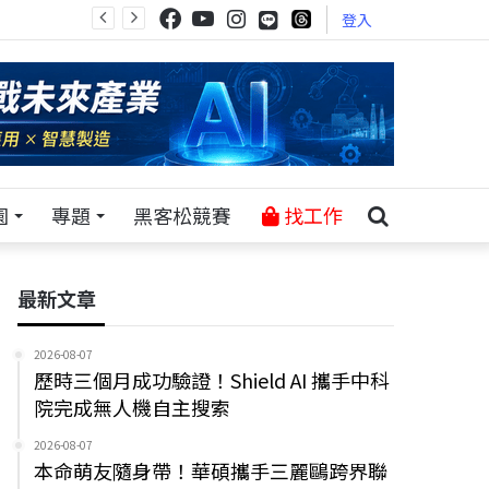
登入
園
專題
黑客松競賽
找工作
最新文章
2026-08-07
歷時三個月成功驗證！Shield AI 攜手中科
院完成無人機自主搜索
2026-08-07
本命萌友隨身帶！華碩攜手三麗鷗跨界聯