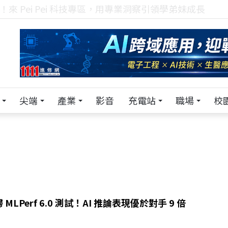
！在 Pei Pei 科技專區，與學弟妹交流最硬核的技術
尖端
產業
影音
充電站
職場
校
MLPerf 6.0 測試！AI 推論表現優於對手 9 倍