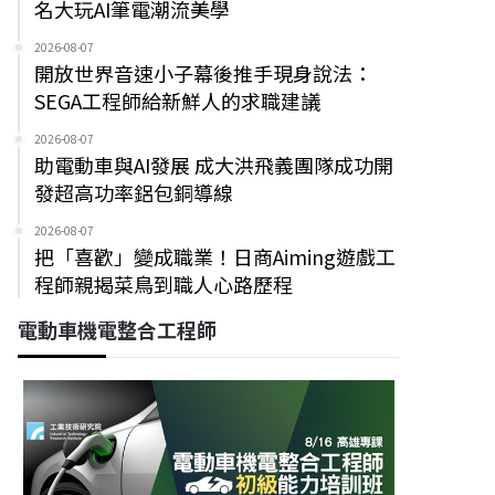
名大玩AI筆電潮流美學
2026-08-07
開放世界音速小子幕後推手現身說法：
SEGA工程師給新鮮人的求職建議
2026-08-07
助電動車與AI發展 成大洪飛義團隊成功開
發超高功率鋁包銅導線
2026-08-07
把「喜歡」變成職業！日商Aiming遊戲工
程師親揭菜鳥到職人心路歷程
電動車機電整合工程師