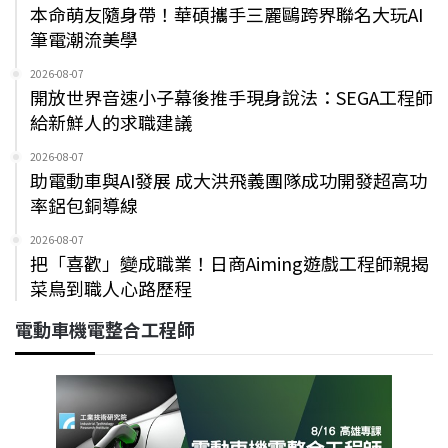
本命萌友隨身帶！華碩攜手三麗鷗跨界聯名大玩AI
筆電潮流美學
2026-08-07
開放世界音速小子幕後推手現身說法：SEGA工程師
給新鮮人的求職建議
2026-08-07
助電動車與AI發展 成大洪飛義團隊成功開發超高功
率鋁包銅導線
2026-08-07
把「喜歡」變成職業！日商Aiming遊戲工程師親揭
菜鳥到職人心路歷程
電動車機電整合工程師