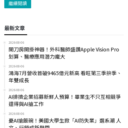
繼續閱讀
最新文章
2026-08-06
開刀房開掛神器！外科醫師盛讚Apple Vision Pro
划算、醫療應用潛力龐大
2026-08-06
鴻海7月營收首破9465億元新高 看旺第三季拚季、
年雙成長
2026-08-06
AI排擠企業招募新鮮人預算！畢業生不只互相競爭
還得與AI搶工作
2026-08-06
憂AI搶飯碗！美國大學生掀「AI防失業」選系潮 人
文、行銷成新熱門