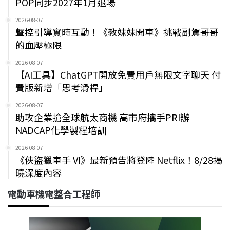
POP同步2027年1月退場
2026-08-07
聲控引導實時互動！《教妹妹開車》挑戰副駕哥哥
的血壓極限
2026-08-07
【AI工具】ChatGPT開放免費用戶無限文字聊天 付
費版新增「思考滑桿」
2026-08-07
助攻企業搶全球航太商機 高市府攜手PRI辦
NADCAP化學製程培訓
2026-08-07
《俠盜獵車手 VI》最新預告將登陸 Netflix！8/28揭
曉深度內容
電動車機電整合工程師