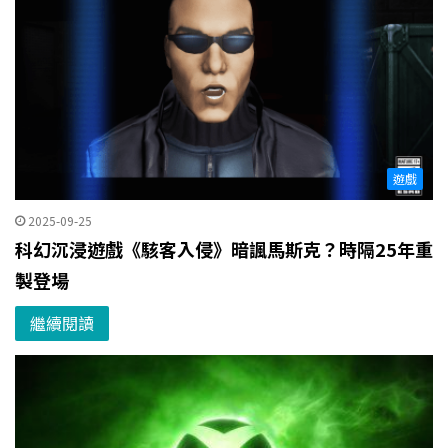
遊戲
2025-09-25
科幻沉浸遊戲《駭客入侵》暗諷馬斯克？時隔25年重
製登場
繼續閱讀