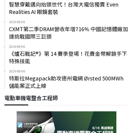
智慧穿戴邁向抬頭世代！台灣大電信獨賣 Even
Realities AI 眼鏡套裝
2026-08-06
CXMT第二季DRAM營收年增716% 中國記憶體廠加
速挑戰國際三巨頭
2026-08-06
《爐石戰記®》第 14 賽季登場！花費金幣解鎖手下
特殊技能
2026-08-06
特斯拉Megapack助攻德州電網 Ørsted 500MWh
儲能案正式上線
電動車機電整合工程師