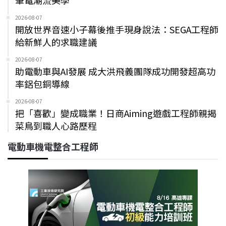
筆電潮流美學
2026-08-07
開放世界音速小子幕後推手現身說法：SEGA工程師
給新鮮人的求職建議
2026-08-07
助電動車與AI發展 成大洪飛義團隊成功開發超高功
率鋁包銅導線
2026-08-07
把「喜歡」變成職業！日商Aiming遊戲工程師親揭
菜鳥到職人心路歷程
電動車機電整合工程師