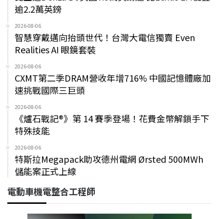
逾2.2萬英鎊
2026-08-06
智慧穿戴邁向抬頭世代！台灣大電信獨賣 Even
Realities AI 眼鏡套裝
2026-08-06
CXMT第二季DRAM營收年增716% 中國記憶體廠加
速挑戰國際三巨頭
2026-08-06
《爐石戰記®》第 14 賽季登場！花費金幣解鎖手下
特殊技能
2026-08-06
特斯拉Megapack助攻德州電網 Ørsted 500MWh
儲能案正式上線
電動車機電整合工程師