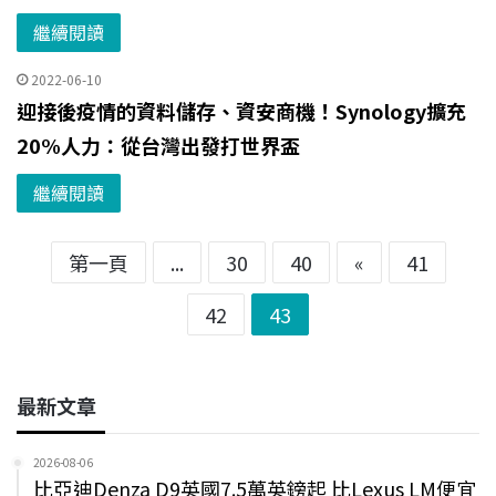
繼續閱讀
2022-06-10
迎接後疫情的資料儲存、資安商機！Synology擴充
20%人力：從台灣出發打世界盃
繼續閱讀
第一頁
...
30
40
«
41
42
43
最新文章
2026-08-06
比亞迪Denza D9英國7.5萬英鎊起 比Lexus LM便宜