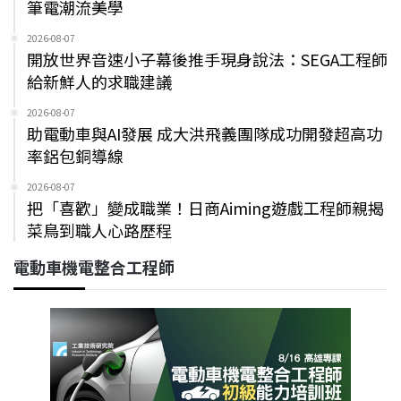
筆電潮流美學
2026-08-07
開放世界音速小子幕後推手現身說法：SEGA工程師
給新鮮人的求職建議
2026-08-07
助電動車與AI發展 成大洪飛義團隊成功開發超高功
率鋁包銅導線
2026-08-07
把「喜歡」變成職業！日商Aiming遊戲工程師親揭
菜鳥到職人心路歷程
電動車機電整合工程師