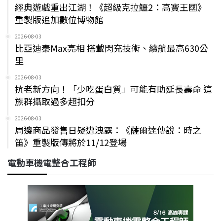
經典遊戲重出江湖！《超級克拉鱷2：高寶王國》
重製版追加數位博物館
2026-08-03
比亞迪秦Max亮相 搭載閃充技術、續航最高630公
里
2026-08-03
抗老新方向！「少吃蛋白質」可能有助延長壽命 這
族群攝取過多超扣分
2026-08-03
周邊商品發售日疑遭洩露：《薩爾達傳說：時之
笛》重製版傳將於11/12登場
電動車機電整合工程師