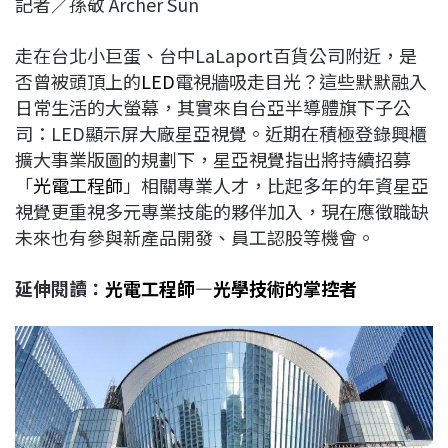
記者／孫敬 Archer Sun
c
n
r
n
p
e
e
e
k
y
走在台北小巨蛋、台中LaLaport百貨公司附近，是
b
a
e
L
否曾被頭頂上的
LED
電視牆吸走目光？這些默默融入
o
d
d
i
日常生活的大螢幕，其實來自台亞半導體旗下子公
o
s
I
n
司：LED顯示屏大廠星亞視覺。近期在積極登錄興櫃
k
n
k
擴大事業版圖的規劃下，星亞視覺指出將持續招募
「
光電工程師
」相關專業人才，比起多年的年資星亞
視覺更重視多元專業技能的夥伴加入，現在應徵職缺
未來也有參與新產品開發、員工認股等機會。
延伸閱讀：
光電工程師—光學技術的掌控者