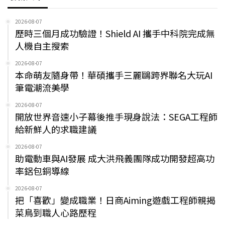
2026-08-07
歷時三個月成功驗證！Shield AI 攜手中科院完成無
人機自主搜索
2026-08-07
本命萌友隨身帶！華碩攜手三麗鷗跨界聯名大玩AI
筆電潮流美學
2026-08-07
開放世界音速小子幕後推手現身說法：SEGA工程師
給新鮮人的求職建議
2026-08-07
助電動車與AI發展 成大洪飛義團隊成功開發超高功
率鋁包銅導線
2026-08-07
把「喜歡」變成職業！日商Aiming遊戲工程師親揭
菜鳥到職人心路歷程