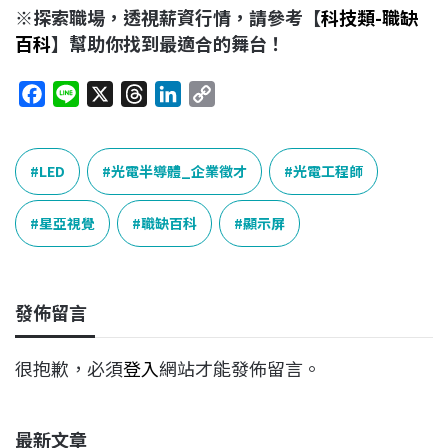
※探索職場，透視薪資行情，請參考【
科技類-職缺
百科
】幫助你找到最適合的舞台！
F
L
X
T
L
C
a
i
h
i
o
c
n
r
n
p
e
e
e
k
y
LED
光電半導體_企業徵才
光電工程師
b
a
e
L
o
d
d
i
星亞視覺
職缺百科
顯示屏
o
s
I
n
k
n
k
發佈留言
很抱歉，必須
登入
網站才能發佈留言。
最新文章