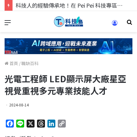
科技人找工作，就到TECH+ 科技專區!
首頁
/
職缺百科
光電工程師 LED顯示屏大廠星亞
視覺重視多元專業技能人才
2024-08-14
F
L
X
T
L
C
a
i
h
i
o