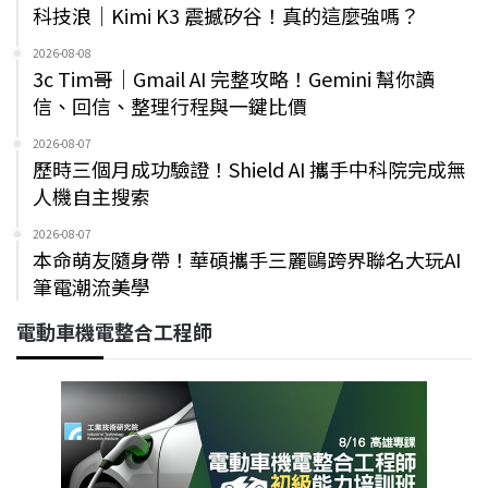
科技浪｜Kimi K3 震撼矽谷！真的這麼強嗎？
2026-08-08
3c Tim哥｜Gmail AI 完整攻略！Gemini 幫你讀
信、回信、整理行程與一鍵比價
2026-08-07
歷時三個月成功驗證！Shield AI 攜手中科院完成無
人機自主搜索
2026-08-07
本命萌友隨身帶！華碩攜手三麗鷗跨界聯名大玩AI
筆電潮流美學
電動車機電整合工程師