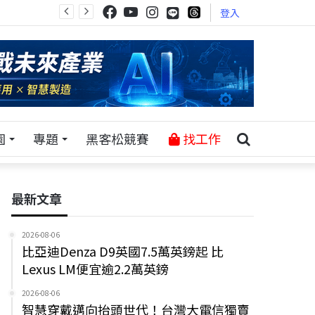
登入
園
專題
黑客松競賽
找工作
最新文章
2026-08-06
比亞迪Denza D9英國7.5萬英鎊起 比
Lexus LM便宜逾2.2萬英鎊
2026-08-06
智慧穿戴邁向抬頭世代！台灣大電信獨賣