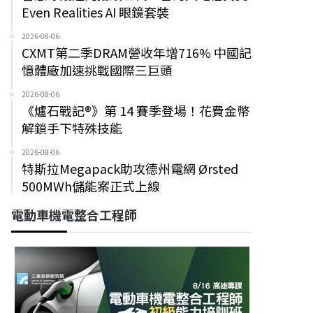
Even Realities AI 眼鏡套裝
2026-08-06
CXMT第二季DRAM營收年增716% 中國記
憶體廠加速挑戰國際三巨頭
2026-08-06
《爐石戰記®》第 14 賽季登場！花費金幣
解鎖手下特殊技能
2026-08-06
特斯拉Megapack助攻德州電網 Ørsted
500MWh儲能案正式上線
電動車機電整合工程師