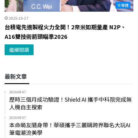
半導體
2025-10-17
台積電先進製程火力全開！2奈米如期量產 N2P、
A16雙技術箭頭瞄準2026
繼續閱讀
最新文章
2026-08-07
歷時三個月成功驗證！Shield AI 攜手中科院完成無
人機自主搜索
2026-08-07
本命萌友隨身帶！華碩攜手三麗鷗跨界聯名大玩AI
筆電潮流美學