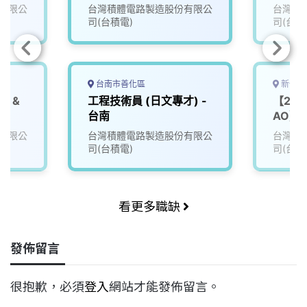
Mana
有限公
台灣積體電路製造股份有限公
台灣積
司(台積電)
司(台積
台南市善化區
新竹縣
S &
工程技術員 (日文專才) -
【202
台南
AO】Pr
(PE)
有限公
台灣積體電路製造股份有限公
台灣積
司(台積電)
司(台積
看更多職缺
發佈留言
很抱歉，必須
登入
網站才能發佈留言。