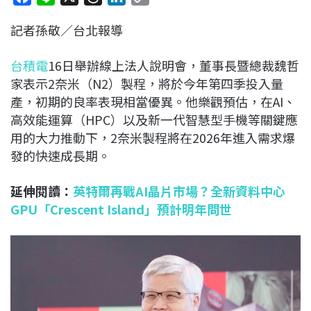
a
i
h
i
o
記者孫敬／台北報導
c
n
r
n
p
e
e
e
k
y
台積電
16日舉辦線上法人說明會，董事長暨總裁魏哲
b
a
e
L
家表示2奈米（N2）製程，將於今年第四季投入量
o
d
d
i
產，初期的良率表現相當優異。他樂觀預估，在AI、
o
s
I
n
高效能運算（HPC）以及新一代智慧型手機等關鍵應
k
n
k
用的大力推動下，2奈米製程將在2026年進入需求爆
發的快速成長期。
延伸閱讀：
英特爾再戰AI晶片市場？全新資料中心
GPU「Crescent Island」預計明年問世