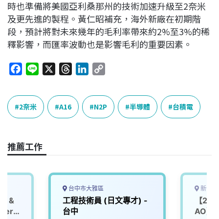
時也準備將美國亞利桑那州的技術加速升級至2奈米
及更先進的製程。黃仁昭補充，海外新廠在初期階
段，預計將對未來幾年的毛利率帶來約2%至3%的稀
釋影響，而匯率波動也是影響毛利的重要因素。
F
L
X
T
L
C
a
i
h
i
o
c
n
r
n
p
e
e
e
k
y
2奈米
A16
N2P
半導體
台積電
b
a
e
L
o
d
d
i
o
s
I
n
推薦工作
k
n
k
台中市大雅區
新竹縣
S &
工程技術員 (日文專才) -
【202
neer
台中
AO】Ma