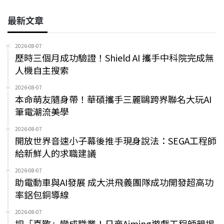
最新文章
2026-08-07
歷時三個月成功驗證！Shield AI 攜手中科院完成無
人機自主搜索
2026-08-07
本命萌友隨身帶！華碩攜手三麗鷗跨界聯名大玩AI
筆電潮流美學
2026-08-07
開放世界音速小子幕後推手現身說法：SEGA工程師
給新鮮人的求職建議
2026-08-07
助電動車與AI發展 成大洪飛義團隊成功開發超高功
率鋁包銅導線
2026-08-07
把「喜歡」變成職業！日商Aiming遊戲工程師親揭