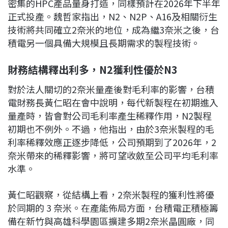
密集的HPC產品量身打造，同樣預計在2026年下半年
正式投產。魏哲家指出，N2、N2P、A16及相關衍生
技術將共同確立2奈米的地位，成為繼3奈米之後，台
積電另一個具備大規模且長期需求的製程技術。
財務結構釋出利多，N2獲利性優於N3
對於法人關切的2奈米量產後對毛利率的影響，台積
電財務長黃仁昭在會中說明，每代新製程在初期進入
量產時，皆會對公司毛利率產生稀釋作用，N2製程
初期也不例外。不過，他指出，由於3奈米製程的毛
利率稀釋效應正逐步降低，公司預期到了2026年，2
奈米帶來的稀釋影響，將可望收斂至公司平均毛利率
水準。
黃仁昭觀察，從結構上看，2奈米製程的獲利性將優
於同期的 3 奈米。在產能佈局方面，台積電正積極籌
備在新竹與高雄科學園區擴建多期2奈米晶圓廠，同