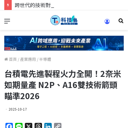
跨世代的技術對話！來 Pei Pei 科技專區，用專業洞察引領學弟妹成長
首頁
/
產業應用
/
半導體
台積電先進製程火力全開！2奈米
如期量產 N2P、A16雙技術箭頭
瞄準2026
2025-10-17
F
L
X
T
L
C