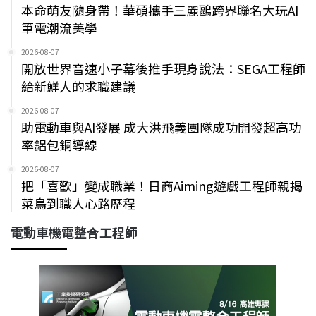
本命萌友隨身帶！華碩攜手三麗鷗跨界聯名大玩AI
筆電潮流美學
2026-08-07
開放世界音速小子幕後推手現身說法：SEGA工程師
給新鮮人的求職建議
2026-08-07
助電動車與AI發展 成大洪飛義團隊成功開發超高功
率鋁包銅導線
2026-08-07
把「喜歡」變成職業！日商Aiming遊戲工程師親揭
菜鳥到職人心路歷程
電動車機電整合工程師