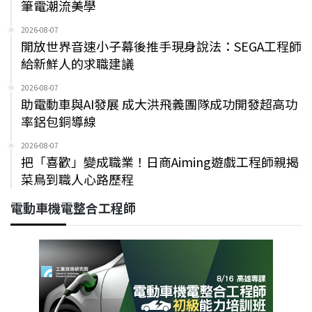
筆電潮流美學
2026-08-07
開放世界音速小子幕後推手現身說法：SEGA工程師
給新鮮人的求職建議
2026-08-07
助電動車與AI發展 成大洪飛義團隊成功開發超高功
率鋁包銅導線
2026-08-07
把「喜歡」變成職業！日商Aiming遊戲工程師親揭
菜鳥到職人心路歷程
電動車機電整合工程師