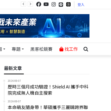
登入
園
專題
黑客松競賽
找工作
最新文章
2026-08-07
歷時三個月成功驗證！Shield AI 攜手中科
院完成無人機自主搜索
2026-08-07
本命萌友隨身帶！華碩攜手三麗鷗跨界聯