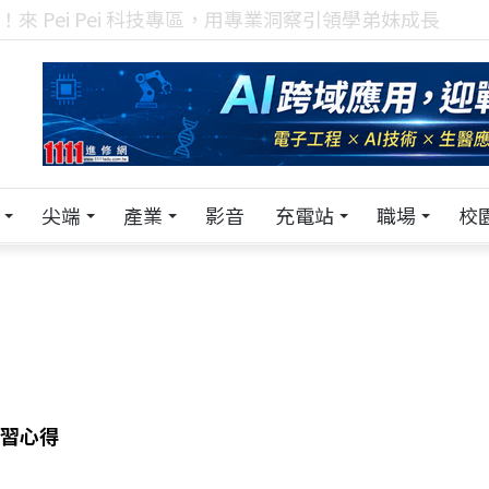
！在 Pei Pei 科技專區，與學弟妹交流最硬核的技術
尖端
產業
影音
充電站
職場
校
 實習心得