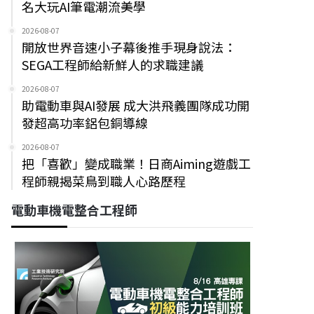
名大玩AI筆電潮流美學
2026-08-07
開放世界音速小子幕後推手現身說法：
SEGA工程師給新鮮人的求職建議
2026-08-07
助電動車與AI發展 成大洪飛義團隊成功開
發超高功率鋁包銅導線
2026-08-07
把「喜歡」變成職業！日商Aiming遊戲工
程師親揭菜鳥到職人心路歷程
電動車機電整合工程師