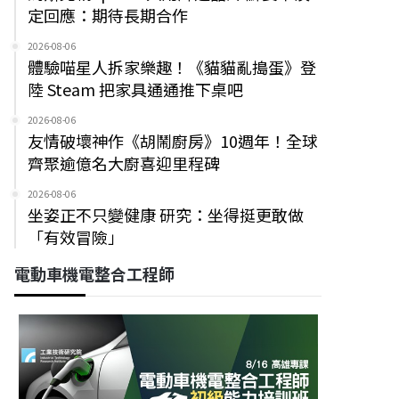
定回應：期待長期合作
2026-08-06
體驗喵星人拆家樂趣！《貓貓亂搗蛋》登
陸 Steam 把家具通通推下桌吧
2026-08-06
友情破壞神作《胡鬧廚房》10週年！全球
齊聚逾億名大廚喜迎里程碑
2026-08-06
坐姿正不只變健康 研究：坐得挺更敢做
「有效冒險」
電動車機電整合工程師