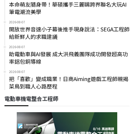
本命萌友隨身帶！華碩攜手三麗鷗跨界聯名大玩AI
筆電潮流美學
2026-08-07
開放世界音速小子幕後推手現身說法：SEGA工程師
給新鮮人的求職建議
2026-08-07
助電動車與AI發展 成大洪飛義團隊成功開發超高功
率鋁包銅導線
2026-08-07
把「喜歡」變成職業！日商Aiming遊戲工程師親揭
菜鳥到職人心路歷程
電動車機電整合工程師