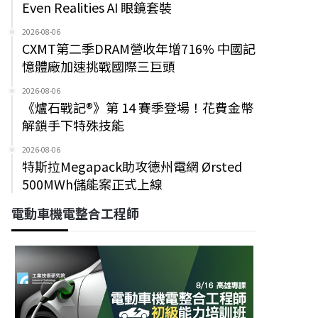
Even Realities AI 眼鏡套裝
2026-08-06
CXMT第二季DRAM營收年增716% 中國記
憶體廠加速挑戰國際三巨頭
2026-08-06
《爐石戰記®》第 14 賽季登場！花費金幣
解鎖手下特殊技能
2026-08-06
特斯拉Megapack助攻德州電網 Ørsted
500MWh儲能案正式上線
電動車機電整合工程師