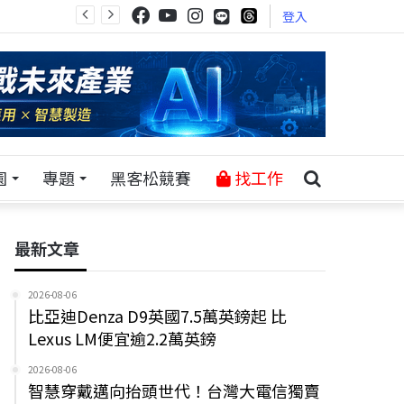
登入
園
專題
黑客松競賽
找工作
最新文章
2026-08-06
比亞迪Denza D9英國7.5萬英鎊起 比
Lexus LM便宜逾2.2萬英鎊
2026-08-06
智慧穿戴邁向抬頭世代！台灣大電信獨賣