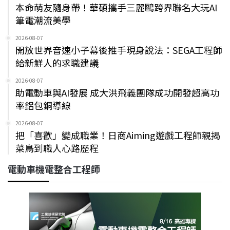
本命萌友隨身帶！華碩攜手三麗鷗跨界聯名大玩AI
筆電潮流美學
2026-08-07
開放世界音速小子幕後推手現身說法：SEGA工程師
給新鮮人的求職建議
2026-08-07
助電動車與AI發展 成大洪飛義團隊成功開發超高功
率鋁包銅導線
2026-08-07
把「喜歡」變成職業！日商Aiming遊戲工程師親揭
菜鳥到職人心路歷程
電動車機電整合工程師