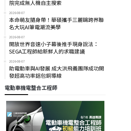
院完成無人機自主搜索
2026-08-07
本命萌友隨身帶！華碩攜手三麗鷗跨界聯
名大玩AI筆電潮流美學
2026-08-07
開放世界音速小子幕後推手現身說法：
SEGA工程師給新鮮人的求職建議
2026-08-07
助電動車與AI發展 成大洪飛義團隊成功開
發超高功率鋁包銅導線
電動車機電整合工程師