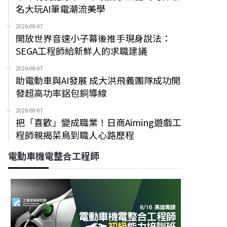
名大玩AI筆電潮流美學
2026-08-07
開放世界音速小子幕後推手現身說法：
SEGA工程師給新鮮人的求職建議
2026-08-07
助電動車與AI發展 成大洪飛義團隊成功開
發超高功率鋁包銅導線
2026-08-07
把「喜歡」變成職業！日商Aiming遊戲工
程師親揭菜鳥到職人心路歷程
電動車機電整合工程師