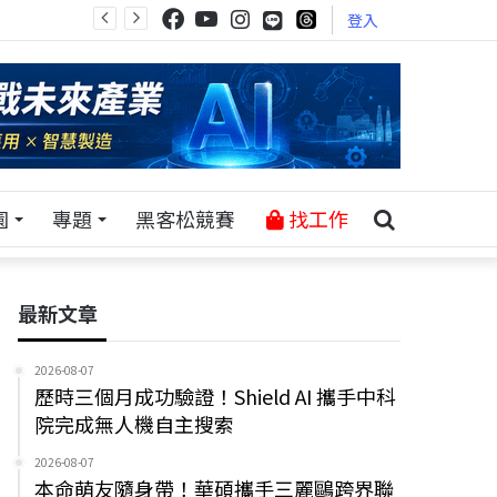
登入
園
專題
黑客松競賽
找工作
最新文章
2026-08-07
歷時三個月成功驗證！Shield AI 攜手中科
院完成無人機自主搜索
2026-08-07
本命萌友隨身帶！華碩攜手三麗鷗跨界聯