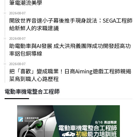
筆電潮流美學
2026-08-07
開放世界音速小子幕後推手現身說法：SEGA工程師
給新鮮人的求職建議
2026-08-07
助電動車與AI發展 成大洪飛義團隊成功開發超高功
率鋁包銅導線
2026-08-07
把「喜歡」變成職業！日商Aiming遊戲工程師親揭
菜鳥到職人心路歷程
電動車機電整合工程師