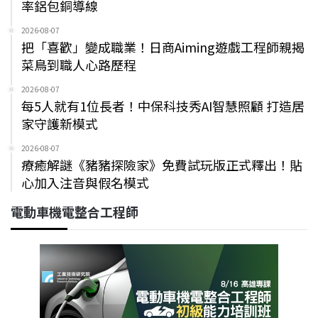
率鋁包銅導線
2026-08-07
把「喜歡」變成職業！日商Aiming遊戲工程師親揭
菜鳥到職人心路歷程
2026-08-07
每5人就有1位長者！中保科技秀AI智慧照顧 打造居
家守護新模式
2026-08-07
療癒解謎《豬豬探險家》免費試玩版正式釋出！貼
心加入注音與假名模式
電動車機電整合工程師