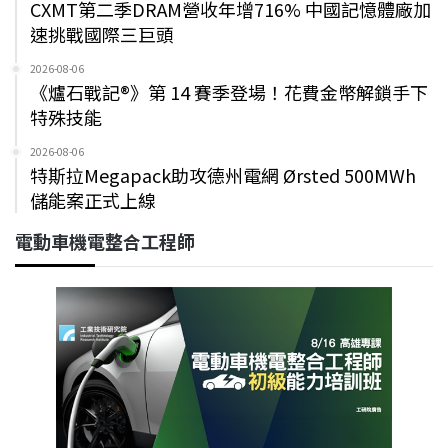
CXMT第二季DRAM營收年增716% 中國記憶體廠加
速挑戰國際三巨頭
2026-08-06
《爐石戰記®》第 14 賽季登場！花費金幣解鎖手下
特殊技能
2026-08-06
特斯拉Megapack助攻德州電網 Ørsted 500MWh
儲能案正式上線
電動車機電整合工程師